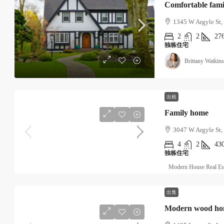
Comfortable fam
1345 W Argyle St,
2
2
27
独栋住宅
Brittany Watkins
出租
Family home
3047 W Argyle St,
4
2
43
独栋住宅
Modern House Real Es
出售
Modern wood h