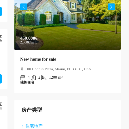
€
459,000€
5
ft
2,560€
/sq ft
3
New home for sale
G
100 Chopin Plaza, Miami, FL 33131, USA
4
2
1200
m²
独栋住宅
€
ft
房产类型
住宅地产