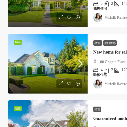
3
2
14
独栋住宅
Michelle Ramire
精选
出售
热门优惠
New home for sal
100 Chopin Plaza
4
2
12
独栋住宅
Michelle Ramire
精选
出售
Guaranteed mod