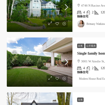
4746 N Racine Ave
4
2
12
独栋住宅
Brittany Watkins
出售
公开看房
Single family ho
3001 W Ainslie St
4
2
12
独栋住宅
Modern House Real Es
出售