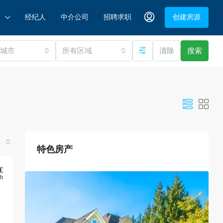
经纪人
中介公司
招聘求职
创建房源
有城市
所有区域
清除
搜索
特色房产
€
ft