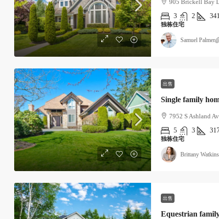
905 Brickell Bay 
3
2
34
独栋住宅
Samuel Palmer
出售
Single family ho
7952 S Ashland Av
5
3
31
独栋住宅
Brittany Watkins
出售
Equestrian famil