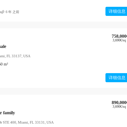
详细信息
z
6 年 之前
758,000
3,690€
/sq 
4,500€
/mo
sale
ami, FL 33137, USA
Light and modern apartment
50
m²
ew York, NY 10012,
2436 SW 8th St, Miami, FL 33135, USA
4
2
1200
m²
详细信息
公寓
890,000
3,690€
/sq 
r family
Dr STE 400, Miami, FL 33131, USA