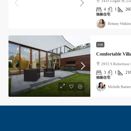
1435 Logan St, Lo
4
1
26
独栋住宅
Brittany Watkins
出租
Comfortable Vill
2955 S Robertson 
3
1
21
独栋住宅
Michelle Ramire