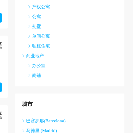
产权公寓
公寓
别墅
单间公寓
€
独栋住宅
ft
商业地产
办公室
商铺
城市
€
ft
巴塞罗那(Barcelona)
马德里 (Madrid)