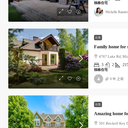
独栋住宅
Michelle Ramire
540,000€
出售
3,700€
/sq ft
Family home for 
4767 Lake Rd, Mi
Renovated studio
3
2
21
194 Mercer Street, 627 Broadway, N
独栋住宅
USA
6 年 之前
4
2
1200
m²
单间公寓
出售
Amazing home fo
501 Brickell Key 