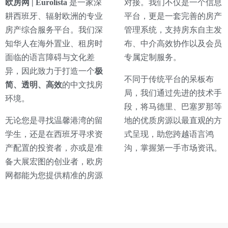
欧房网 | Eurolista
是一家深
对接。我们不仅是一个信息
耕西班牙、辐射欧洲的专业
平台，更是一套完善的房产
房产综合服务平台。我们深
管理系统，支持房东自主发
知华人在海外置业、租房时
布、中介高效协作以及会员
面临的语言障碍与文化差
专属定制服务。
异，因此致力于打造一个
极
不同于传统平台的呆板布
简、透明、高效
的中文找房
局，我们通过先进的技术手
环境。
段，将马德里、巴塞罗那等
无论您是寻找温馨港湾的留
地的优质房源以最直观的方
学生，还是在西班牙寻求资
式呈现，助您跨越语言鸿
产配置的投资者，亦或是准
沟，掌握第一手市场资讯。
备大展宏图的创业者，欧房
网都能为您提供精准的房源