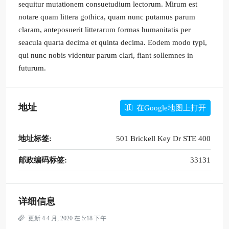
sequitur mutationem consuetudium lectorum. Mirum est
notare quam littera gothica, quam nunc putamus parum
claram, anteposuerit litterarum formas humanitatis per
seacula quarta decima et quinta decima. Eodem modo typi,
qui nunc nobis videntur parum clari, fiant sollemnes in
futurum.
地址
在Google地图上打开
地址标签:
501 Brickell Key Dr STE 400
邮政编码标签:
33131
详细信息
更新 4 4 月, 2020 在 5:18 下午