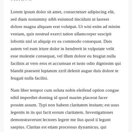
Lorem ipsum dolor sit amet, consectetuer adipiscing elit,
sed diam nonummy nibh euismod tincidunt ut laoreet
dolore magna aliquam erat volutpat. Ut wisi enim ad minim
veniam, quis nostrud exerci tation ullamcorper suscipit
lobortis nisl ut aliquip ex ea commodo consequat. Duis
autem vel eum iriure dolor in hendrerit in vulputate velit
esse molestie consequat, vel illum dolore eu feugiat nulla
facilisis at vero eros et accumsan et iusto odio dignissim qui
blandit praesent luptatum zzril delenit augue duis dolore te
feugait nulla facilisi.
Nam liber tempor cum soluta nobis eleifend option congue
nihil imperdiet doming id quod mazim placerat facer
possim assum. Typi non habent claritatem insitam; est usus
legentis in iis qui facit eorum claritatem. Investigationes
demonstraverunt lectores legere me lius quod ii legunt
saepius. Claritas est etiam processus dynamicus, qui