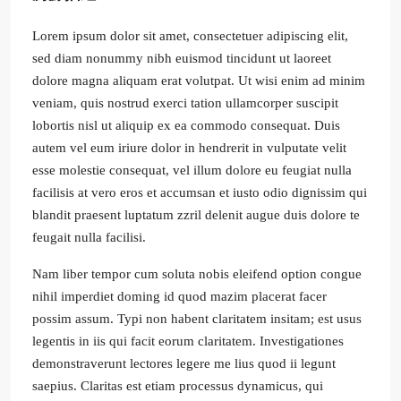
Lorem ipsum dolor sit amet, consectetuer adipiscing elit,
sed diam nonummy nibh euismod tincidunt ut laoreet
dolore magna aliquam erat volutpat. Ut wisi enim ad minim
veniam, quis nostrud exerci tation ullamcorper suscipit
lobortis nisl ut aliquip ex ea commodo consequat. Duis
autem vel eum iriure dolor in hendrerit in vulputate velit
esse molestie consequat, vel illum dolore eu feugiat nulla
facilisis at vero eros et accumsan et iusto odio dignissim qui
blandit praesent luptatum zzril delenit augue duis dolore te
feugait nulla facilisi.
Nam liber tempor cum soluta nobis eleifend option congue
nihil imperdiet doming id quod mazim placerat facer
possim assum. Typi non habent claritatem insitam; est usus
legentis in iis qui facit eorum claritatem. Investigationes
demonstraverunt lectores legere me lius quod ii legunt
saepius. Claritas est etiam processus dynamicus, qui