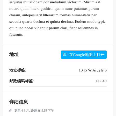
sequitur mutationem consuetudium lectorum. Mirum est
notare quam littera gothica, quam nunc putamus parum
claram, anteposuerit litterarum formas humanitatis per
seacula quarta decima et quinta decima. Eodem modo typi,
qui nunc nobis videntur parum clari, fiant sollemnes in
futurum.
地址
在Google地图上打开
地址标签:
1345 W Argyle S
邮政编码标签:
60640
详细信息
更新 4 4 月, 2020 在 5:18 下午