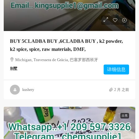
BUY 5CLADBA BUY ,6CLADBA BUY , k2 powder,
k2 spice, spice, raw materials, DMF,
Michigan, Travessera de Gràcia, 巴塞罗那西班牙
别墅
详细信息
kushery
2 月 之前
出售