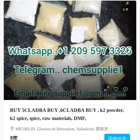
出售
BUY 5CLADBA BUY ,6CLADBA BUY , k2 powder,
k2 spice, spice, raw materials, DMF,
MICHELIN, Glorieta de Bibendum, Valladolid, 西班牙
别墅
详细信息