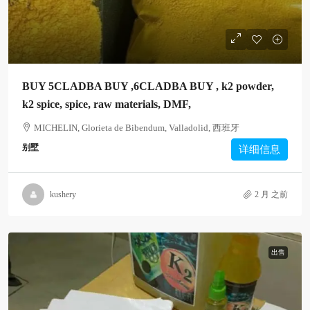
BUY 5CLADBA BUY ,6CLADBA BUY , k2 powder,
k2 spice, spice, raw materials, DMF,
MICHELIN, Glorieta de Bibendum, Valladolid, 西班牙
别墅
详细信息
kushery
2 月 之前
出售