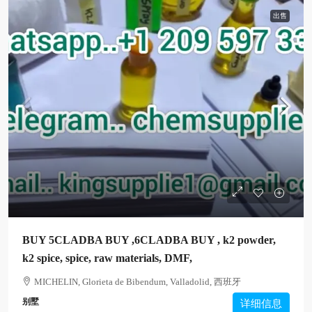
出售
BUY 5CLADBA BUY ,6CLADBA BUY , k2 powder,
k2 spice, spice, raw materials, DMF,
MICHELIN, Glorieta de Bibendum, Valladolid, 西班牙
别墅
详细信息