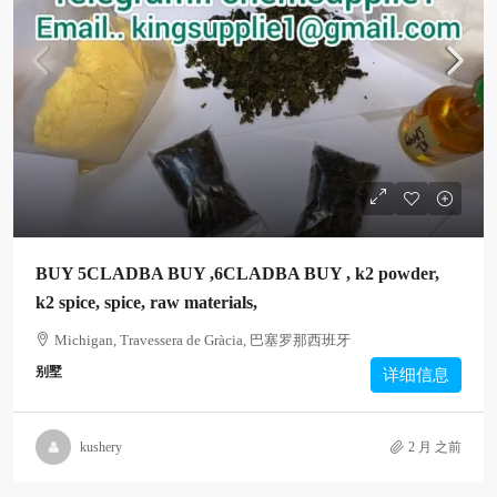
BUY 5CLADBA BUY ,6CLADBA BUY , k2 powder,
k2 spice, spice, raw materials,
Michigan, Travessera de Gràcia, 巴塞罗那西班牙
别墅
详细信息
kushery
2 月 之前