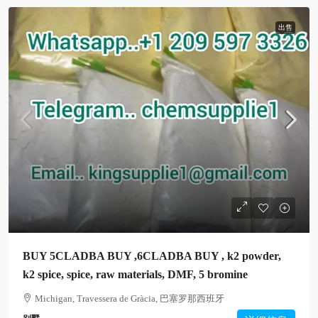
出售
BUY 5CLADBA BUY ,6CLADBA BUY , k2 powder,
k2 spice, spice, raw materials, DMF, 5 bromine
Michigan, Travessera de Gràcia, 巴塞罗那西班牙