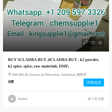
BUY 5CLADBA BUY ,6CLADBA BUY , k2 powder,
k2 spice, spice, raw materials, DMF,
MICHELIN, Glorieta de Bibendum, Valladolid, 西班牙
别墅
详细信息
kushery
2 月 之前