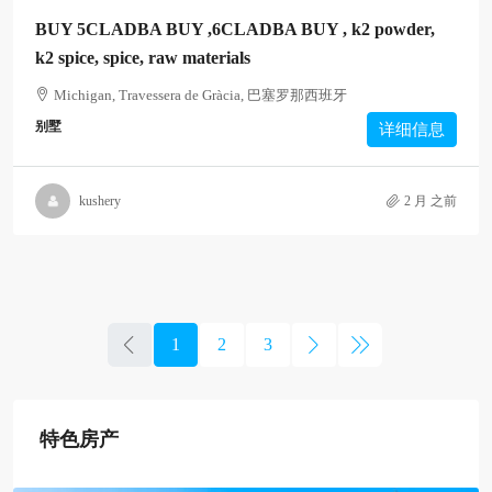
BUY 5CLADBA BUY ,6CLADBA BUY , k2 powder,
k2 spice, spice, raw materials
Michigan, Travessera de Gràcia, 巴塞罗那西班牙
别墅
详细信息
kushery
2 月 之前
1
2
3
特色房产