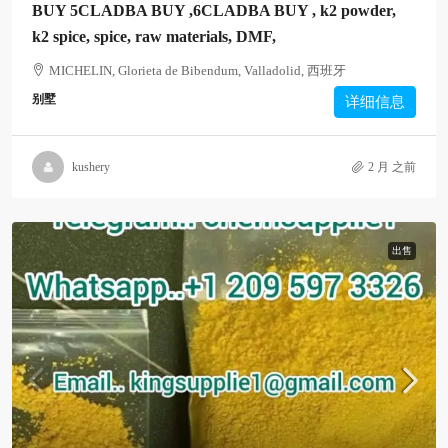
BUY 5CLADBA BUY ,6CLADBA BUY , k2 powder,
k2 spice, spice, raw materials, DMF,
MICHELIN, Glorieta de Bibendum, Valladolid, 西班牙
别墅
详细信息
kushery
2 月 之前
出售