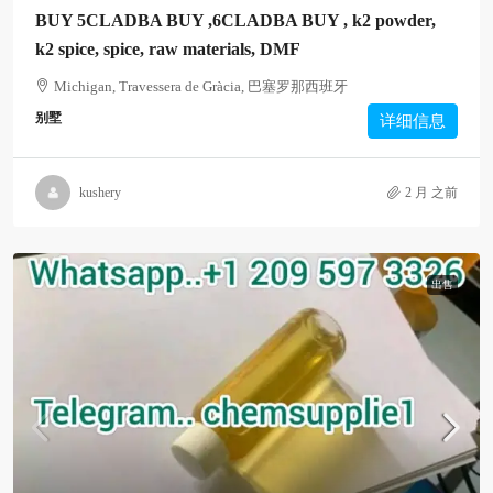
BUY 5CLADBA BUY ,6CLADBA BUY , k2 powder,
k2 spice, spice, raw materials, DMF
Michigan, Travessera de Gràcia, 巴塞罗那西班牙
别墅
详细信息
kushery
2 月 之前
出售