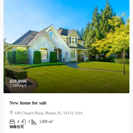
590,000€
3,500€
/sq ft
Guaranteed modern home
905 Brickell Bay Dr, Miami, FL 33131, USA
3
2
3410
m²
独栋住宅