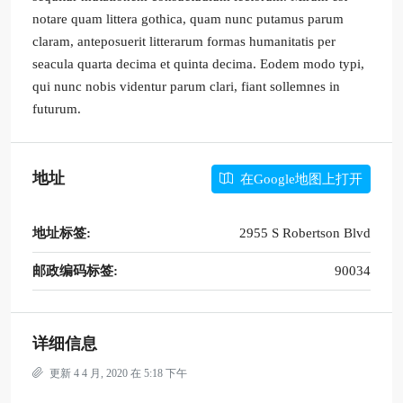
notare quam littera gothica, quam nunc putamus parum
claram, anteposuerit litterarum formas humanitatis per
seacula quarta decima et quinta decima. Eodem modo typi,
qui nunc nobis videntur parum clari, fiant sollemnes in
futurum.
地址
在Google地图上打开
地址标签:
2955 S Robertson Blvd
邮政编码标签:
90034
详细信息
更新 4 4 月, 2020 在 5:18 下午