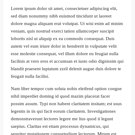
Lorem ipsum dolor sit amet, consectetuer adipiscing elit,
sed diam nonummy nibh euismod tincidunt ut laoreet
dolore magna aliquam erat volutpat. Ut wisi enim ad minim
veniam, quis nostrud exerci tation ullamcorper suscipit
lobortis nisl ut aliquip ex ea commodo consequat. Duis
autem vel eum iriure dolor in hendrerit in vulputate velit
esse molestie consequat, vel illum dolore eu feugiat nulla
facilisis at vero eros et accumsan et iusto odio dignissim qui
blandit praesent luptatum zzril delenit augue duis dolore te
feugait nulla facilisi.
Nam liber tempor cum soluta nobis eleifend option congue
nihil imperdiet doming id quod mazim placerat facer
possim assum. Typi non habent claritatem insitam; est usus
legentis in iis qui facit eorum claritatem. Investigationes
demonstraverunt lectores legere me lius quod ii legunt
saepius. Claritas est etiam processus dynamicus, qui
sequitur mutationem consuetudium lectorum. Mirum est