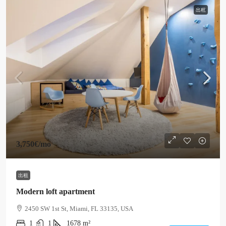
出租
3,750€
/mo
出租
Modern loft apartment
2450 SW 1st St, Miami, FL 33135, USA
1
1
1678
m²