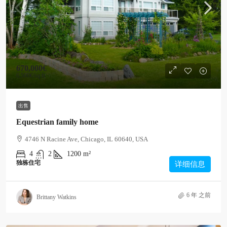
670,000€
6,500€
/sq ft
出售
Equestrian family home
4746 N Racine Ave, Chicago, IL 60640, USA
4
2
1200
m²
独栋住宅
详细信息
6 年 之前
Brittany Watkins