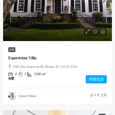
1,599,000€
15,000€
/sq ft
出售
Equestrian Villa
3385 Pan American Dr, Miami, FL 33133, USA
4
2
1200
m²
别墅
详细信息
8 月 之前
Samuel Palmer