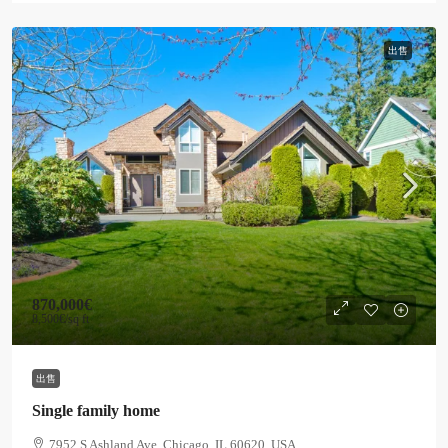
出售
870,000€
8,500€
/sq ft
出售
Single family home
7952 S Ashland Ave, Chicago, IL 60620, USA