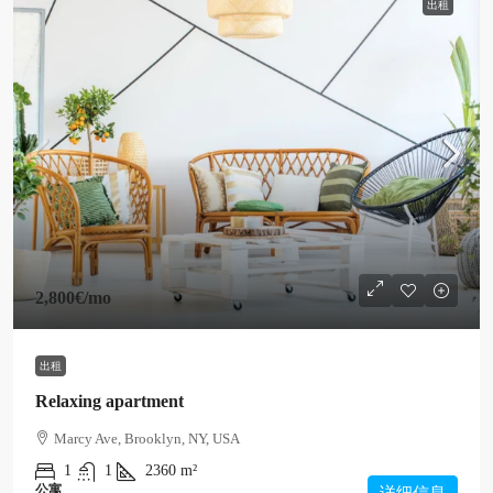
出租
2,800€
/mo
出租
Relaxing apartment
Marcy Ave, Brooklyn, NY, USA
1
1
2360
m²
公寓