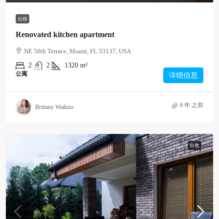
出租
Renovated kitchen apartment
NE 50th Terrace, Miami, FL 33137, USA
2
2
1320
m²
公寓
详细信息
6 年 之前
Brittany Watkins
出售