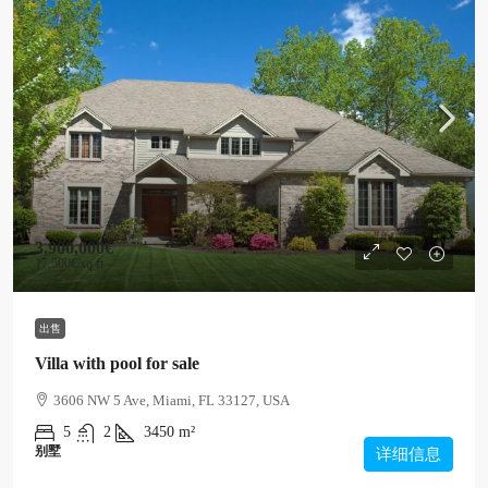
3,900,000€
17,500€
/sq ft
出售
Villa with pool for sale
3606 NW 5 Ave, Miami, FL 33127, USA
5
2
3450
m²
别墅
详细信息