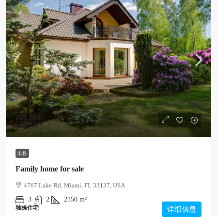
758,000€
3,690€
/sq ft
出售
Family home for sale
4767 Lake Rd, Miami, FL 33137, USA
3
2
2150
m²
独栋住宅
详细信息