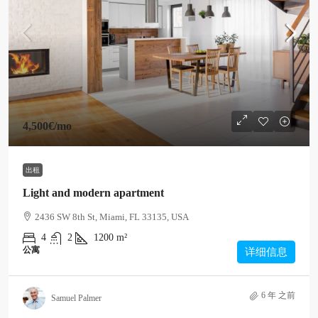
4,500€
/mo
出租
Light and modern apartment
2436 SW 8th St, Miami, FL 33135, USA
4
2
1200
m²
公寓
详细信息
6 年 之前
Samuel Palmer