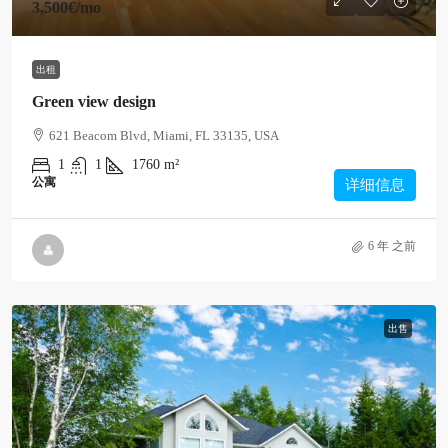
3,500€
/mo
出租
Green view design
621 Beacom Blvd, Miami, FL 33135, USA
1
1
1760
m²
公寓
详细信息
6 年 之前
出售