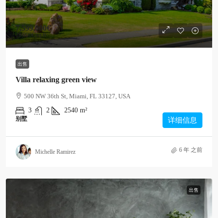
7,599,000€
18,900€
/sq ft
出售
Villa relaxing green view
500 NW 36th St, Miami, FL 33127, USA
3
2
2540
m²
别墅
详细信息
6 年 之前
Michelle Ramirez
出售