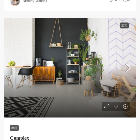
Brittany Watkins
出租
5,600€
/mo
出租
Complex