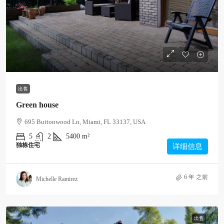
3,550,000€
2,560€
/sq ft
出售
Green house
695 Buttonwood Ln, Miami, FL 33137, USA
5
2
5400
m²
独栋住宅
详细信息
6 年 之前
Michelle Ramirez
出售