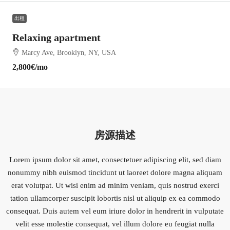
出租
Relaxing apartment
Marcy Ave, Brooklyn, NY, USA
2,800€
/mo
房源描述
Lorem ipsum dolor sit amet, consectetuer adipiscing elit, sed diam
nonummy nibh euismod tincidunt ut laoreet dolore magna aliquam
erat volutpat. Ut wisi enim ad minim veniam, quis nostrud exerci
tation ullamcorper suscipit lobortis nisl ut aliquip ex ea commodo
consequat. Duis autem vel eum iriure dolor in hendrerit in vulputate
velit esse molestie consequat, vel illum dolore eu feugiat nulla