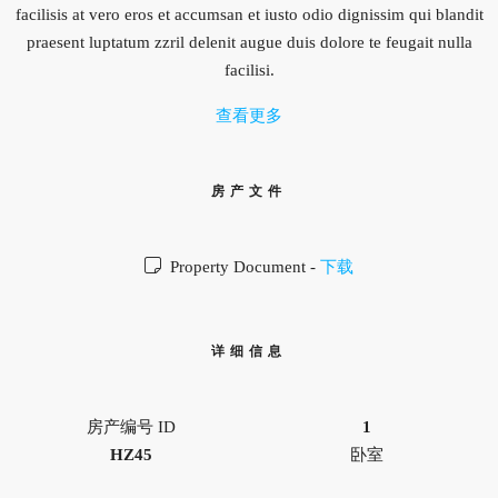
facilisis at vero eros et accumsan et iusto odio dignissim qui blandit
praesent luptatum zzril delenit augue duis dolore te feugait nulla
facilisi.
查看更多
房产文件
Property Document -
下载
详细信息
房产编号 ID
1
HZ45
卧室