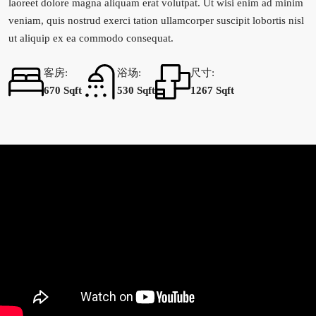
laoreet dolore magna aliquam erat volutpat. Ut wisi enim ad minim
veniam, quis nostrud exerci tation ullamcorper suscipit lobortis nisl
ut aliquip ex ea commodo consequat.
客房:
浴场:
尺寸:
670 Sqft
530 Sqft
1267 Sqft