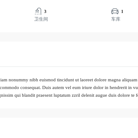
3
1
卫生间
车库
d diam nonummy nibh euismod tincidunt ut laoreet dolore magna aliquam 
ea commodo consequat. Duis autem vel eum iriure dolor in hendrerit in vu
gnissim qui blandit praesent luptatum zzril delenit augue duis dolore te fe