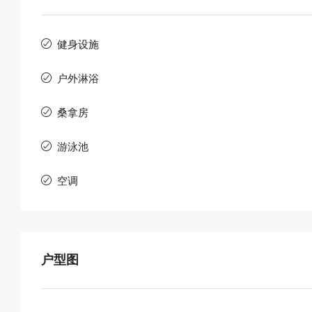
健身设施
户外淋浴
桑拿房
游泳池
空调
户型图