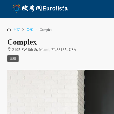
主页
公寓
Complex
Complex
2195 SW 8th St, Miami, FL 33135, USA
出租