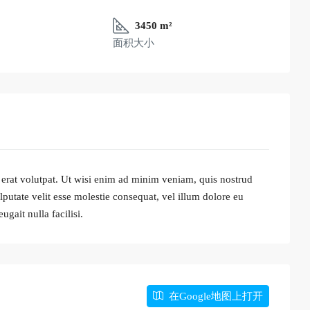
3450 m²
面积大小
erat volutpat. Ut wisi enim ad minim veniam, quis nostrud
lputate velit esse molestie consequat, vel illum dolore eu
ugait nulla facilisi.
在Google地图上打开