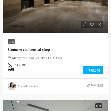
3,600€
/mo
出租
Commercial central shop
Marcy Av, Brooklyn, NY 11211, USA
2350
m²
商铺
详细信息
6 年 之前
Michelle Ramirez
出租