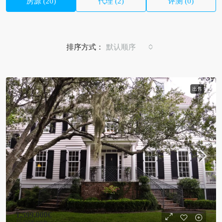
房源 (20)
代理 (2)
评测 (0)
排序方式：
默认顺序
出售
1,599,000€