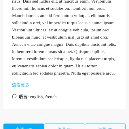
risus. Duis sed luctus elit, at faucibus enim. Vestibulum
libero mi, rhoncus et sodales eu, hendrerit non eros.
Mauris laoreet, ante id fermentum volutpat, elit mauris
sollicitudin orci, vel imperdiet turpis lacus sit amet ipsum.
Vestibulum ultrices, ex at congue vehicula, ipsum orci
bibendum nunc, at vestibulum nisl justo sit amet orci.
Aenean vitae congue magna. Duis dapibus tincidunt felis,
in hendrerit lorem cursus sit amet. Quisque dapibus,
lorem a vestibulum scelerisque, ligula nisl placerat turpis,
eu venenatis sapien dolor in quam. Ut eu tortor
sollicitudin leo sodales pharetra. Nulla eget posuere arcu.
查看更多
语言:
english, french