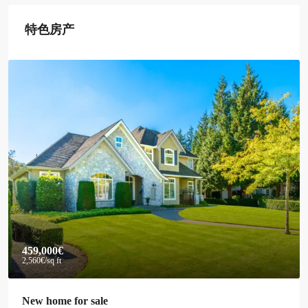
特色房产
459,000€
2,560€
/sq ft
New home for sale