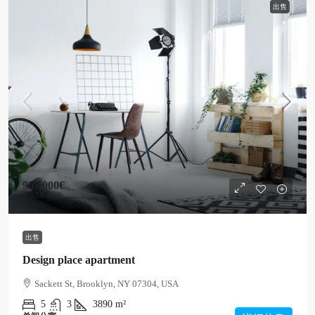
出售
967,000€
9,800€
/sq ft
出售
Design place apartment
Sackett St, Brooklyn, NY 07304, USA
5
3
3890
m²