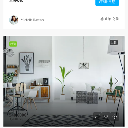
单间公寓
详细信息
6 年 之前
Michelle Ramirez
出售
精选
540,000€
3,700€
/sq ft