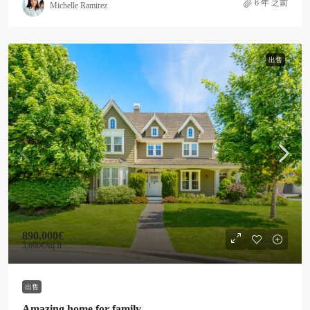
6 年 之前
Michelle Ramirez
出售
890,000€
3,690€
/sq ft
出售
Amazing home for family