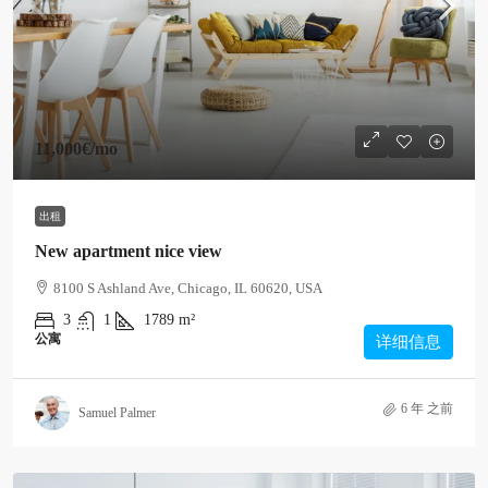
11,000€
/mo
出租
New apartment nice view
8100 S Ashland Ave, Chicago, IL 60620, USA
3
1
1789
m²
公寓
详细信息
6 年 之前
Samuel Palmer