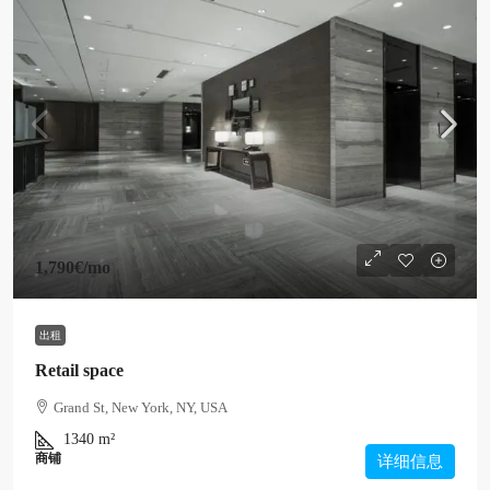
1,790€
/mo
出租
Retail space
Grand St, New York, NY, USA
1340
m²
商铺
详细信息