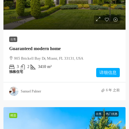
590,000€
3,500€
/sq ft
出售
Guaranteed modern home
905 Brickell Bay Dr, Miami, FL 33131, USA
3
2
3410
m²
独栋住宅
详细信息
6 年 之前
Samuel Palmer
出售
热门优惠
精选