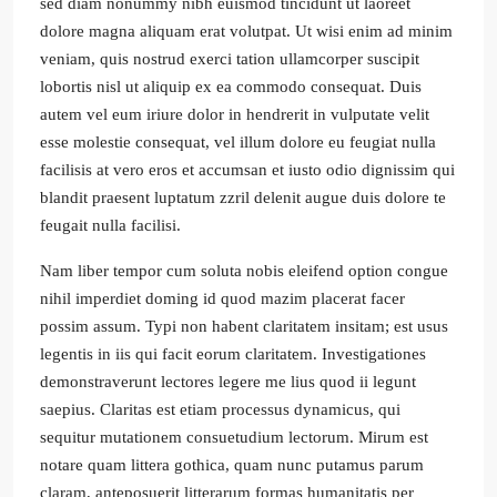
sed diam nonummy nibh euismod tincidunt ut laoreet
dolore magna aliquam erat volutpat. Ut wisi enim ad minim
veniam, quis nostrud exerci tation ullamcorper suscipit
lobortis nisl ut aliquip ex ea commodo consequat. Duis
autem vel eum iriure dolor in hendrerit in vulputate velit
esse molestie consequat, vel illum dolore eu feugiat nulla
facilisis at vero eros et accumsan et iusto odio dignissim qui
blandit praesent luptatum zzril delenit augue duis dolore te
feugait nulla facilisi.
Nam liber tempor cum soluta nobis eleifend option congue
nihil imperdiet doming id quod mazim placerat facer
possim assum. Typi non habent claritatem insitam; est usus
legentis in iis qui facit eorum claritatem. Investigationes
demonstraverunt lectores legere me lius quod ii legunt
saepius. Claritas est etiam processus dynamicus, qui
sequitur mutationem consuetudium lectorum. Mirum est
notare quam littera gothica, quam nunc putamus parum
claram, anteposuerit litterarum formas humanitatis per