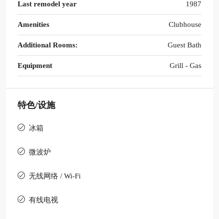
Last remodel year
1987
Amenities
Clubhouse
Additional Rooms:
Guest Bath
Equipment
Grill - Gas
特色/设施
冰箱
微波炉
无线网络 / Wi-Fi
有线电视