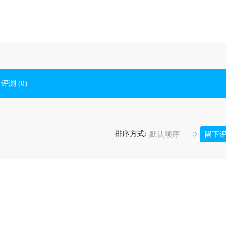
评测 (0)
排序方式:
默认顺序
留下