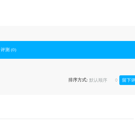
评测 (0)
排序方式:
默认顺序
留下