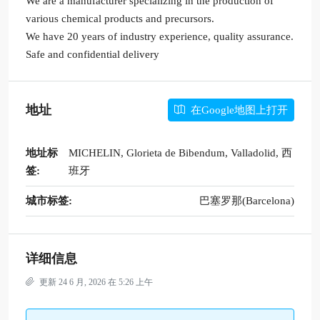
We are a manufacturer specializing in the production of
various chemical products and precursors.
We have 20 years of industry experience, quality assurance.
Safe and confidential delivery
地址
在Google地图上打开
地址标
MICHELIN, Glorieta de Bibendum, Valladolid, 西
签:
班牙
城市标签:
巴塞罗那(Barcelona)
详细信息
更新 24 6 月, 2026 在 5:26 上午