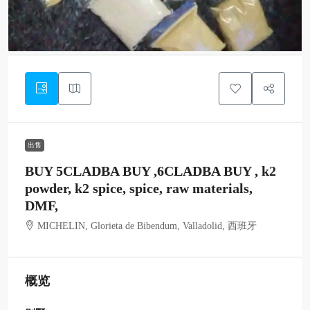
出售
BUY 5CLADBA BUY ,6CLADBA BUY , k2
powder, k2 spice, spice, raw materials,
DMF,
MICHELIN, Glorieta de Bibendum, Valladolid, 西班牙
概览