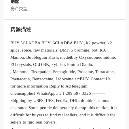
别墅
房产类型
房源描述
BUY 5CLADBA BUY ,6CLADBA BUY , k2 powder, k2
spice, spice, raw materials, DMF, 5 bromine, pot, K9,
Mamba, Bubblegum Kush, medetbuy Oxycodoneomidine,
EU crystals, OLD BK, xyl, iso, Proton Diablo.
, Methone, Tirzepatide, Semaglutide, Procaine, Tetracaine,
Phenacetin, Benzocaine, Lidocaine etcBUY. Contact Us
for more information Reply to Ad telegram.
chemsupplie1 WhatsApp…. 1 209 597 3326 ———
Shipping by USPS, UPS, FedEx, DHL, double customs
clearance Some people deliberately disrupt this market, it is
difficult for buyers to find real sellers, and it is difficult for
sellers to find real buyers.