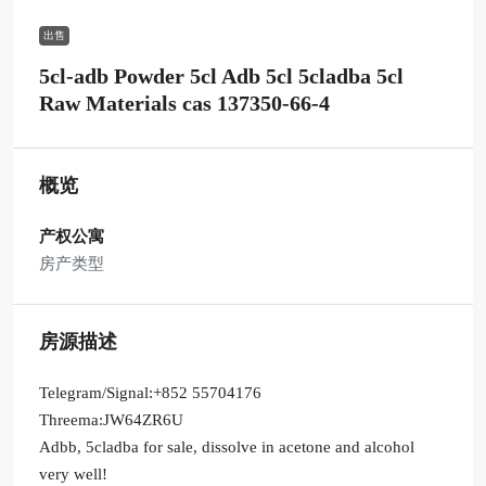
出售
5cl-adb Powder 5cl Adb 5cl 5cladba 5cl
Raw Materials cas 137350-66-4
概览
产权公寓
房产类型
房源描述
Telegram/Signal:+852 55704176
Threema:JW64ZR6U
Adbb, 5cladba for sale, dissolve in acetone and alcohol
very well!