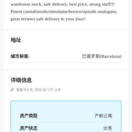
warehouse stock, safe delivery, best price, strong stuff!!!
Potent cannabinoids/stimulants/benzos/opioids analogues,
great reviews safe delivery to your door!
地址
城市标签:
巴塞罗那(Barcelona)
详细信息
更新 8 6 月, 2026 在 5:57 上午
房产类型
产权公寓
房产状态
出售